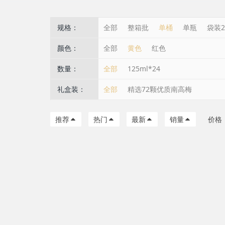
规格：
全部
整箱批
单桶
单瓶
袋装2
颜色：
全部
黄色
红色
数量：
全部
125ml*24
礼盒装：
全部
精选72颗优质南高梅
推荐
热门
最新
销量
价格