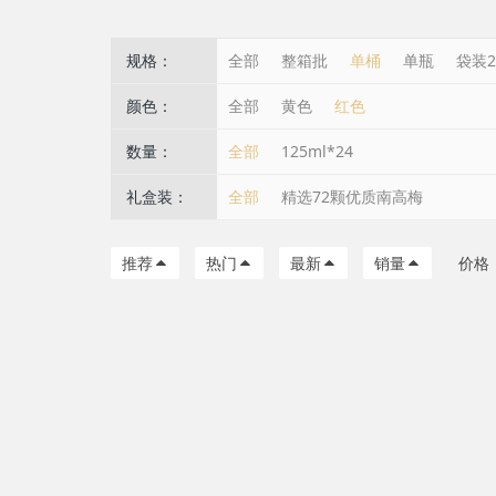
规格：
全部
整箱批
单桶
单瓶
袋装2
颜色：
全部
黄色
红色
数量：
全部
125ml*24
礼盒装：
全部
精选72颗优质南高梅
推荐
热门
最新
销量
价格