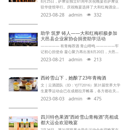
8月25日，萨摩亚独立61周年庆祝晚宴在萨摩亚
驻华使馆举行。庆祝晚宴选择了大和红梅酒业旗
下产品“西岭雪山青梅酒”作为饮用青梅酒，用以
2023-08-28
admin
332
招待各国驻华大使。本次的庆祝晚宴中，“西岭雪
山青梅酒”得到澳大利亚、英国、新西兰、美国等
多国驻华大使一致好评，也将大和红梅酒业的品
助学 筑梦 铸人——大和红梅积极参加
牌影响力与高品质口碑进一步加强。外交部美大
大邑县企业家协会捐资助学活动
司司长杨涛、中国政府太平洋岛国事务特使钱波
————— 有青梅荐酒 青山啼鸣 —————牢
出席萨摩亚驻华使馆举行的萨摩亚独立61周年招
记初心担使命 凝心聚力再出发8月20日，大邑县
待会，同萨
举行“牢记初心担使命 凝心聚力再出发——奋力
2023-08-21
admin
213
谱写大邑教育高质量发展新篇章主题活动”，现场
为大邑中学授予“2022年四川省一级示范性普通
高中（引领型）”牌，签订成都石室中学与大邑安
西岭雪山下，她酿了23年青梅酒
仁中学的领办合作协议，发布《大邑教育高质量
文｜云酒团队（ID：YJTT2016）第31届世界大学
发展三年行动计划》，表彰优秀学生、优秀教
生夏季运动会已在成都拉开帷幕，各方都在关注
师，大邑县企业家协会进行捐资助学。省教育
这场世界级的体育盛会。7月26日，在大运会成
2023-08-03
admin
475
都市欢迎晚宴上，菜单上的“西岭雪山青梅酒”成
为焦点。作为指定宴会接待用酒，成都大和红梅
酒出品的“西岭雪山青梅酒”在众多梅酒产品中脱
四川特色果酒“西岭雪山‬青梅酒”亮相成
颖而出，成为“成都名片”。作为大邑县特色产区
都大运会欢迎晚宴
的梅酒代表企业之一，连续23年深耕青梅酒赛
7月26日，第31届世界大学生运动会欢迎晚宴在