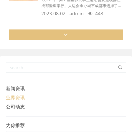
道，大和红梅积累了哪些经验，又如何看待梅酒
成都隆重举行。大运会承办城市成都市选择了成
市
都大和红梅酒业有限公司旗下产品“西岭雪山青梅
2023-08-02
admin
448
酒”作为饮用青梅酒，用以接待来自34个国家的
45位外国驻华使节、领事官员，向来宾展现成都
的国际范、中国风和巴蜀韵。据悉，这是欢迎晚
宴上惟一的一款果酒产品。九天开出一成都，万
户千门入画图。成都大运会是中国近两年来举办
的首个大型综合性国际体育赛事，吸引着全球的
目光。在本次
新闻资讯
业界资讯
公司动态
为你推荐