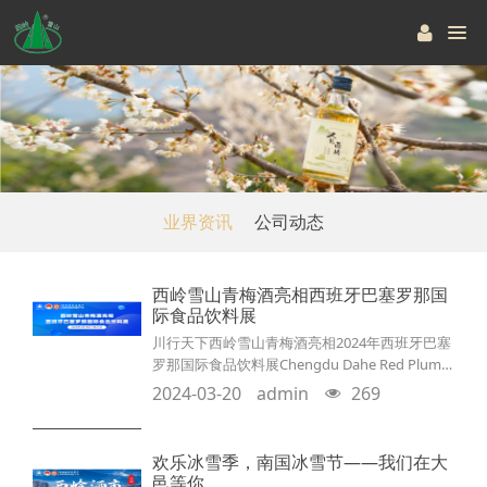
业界资讯
公司动态
西岭雪山青梅酒亮相西班牙巴塞罗那国
际食品饮料展
川行天下西岭雪山青梅酒亮相2024年西班牙巴塞
罗那国际食品饮料展Chengdu Dahe Red Plum
Wine Co.,LtdAlimentaria Barcelona2024年3月
2024-03-20
admin
269
18-21日，西班牙巴塞罗那国际食品饮料展在巴
塞罗那Gran Via馆开幕。大邑西岭雪山青梅酒与
五粮液、沱牌舍得、剑南春、川酒集团等5家川
欢乐冰雪季，南国冰雪节——我们在大
酒企业组团参展。本次活动以“川行天下·川酒链
邑等你