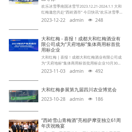
全球”为主题，由四川省商务厅指
欢乐冰雪季南国冰雪节2023.12.21-2024.1.1 大和
红梅邀您共赴“西岭酒市” 今日快讯“欢乐冰雪季
南国冰雪节”，此次活动包括2023成都冬季冰雪
2023-12-22
admin
248
温泉旅游季活动—开幕仪式、西岭雪山酒市活
动、花水湾冰雪温泉造物节三大主题活动，通过
联动全市各区（市）县冬季文化旅游活动与资
大和红梅 - 喜报！成都大和红梅酒业有
源，在成都全域范围同步开展。西岭酒市作为
限公司成为“天府地标”集体商用标首批
2023成都冬季冰雪温泉旅游季三大主题活动之
用标企业
一，西岭雪山酒市已于今日（12月21
大和红梅 | 喜报！成都大和红梅酒业有限公司成
为“天府地标”集体商用标首批用标企业10月30
日-31日，“2023知识产权天府行”活动在成都成功
2023-11-03
admin
492
举办。此次活动以“知识产权赋能现代产业体系发
展”为主题，由四川知识产权服务促进中心和四川
省市场监督管理局（四川省知识产权局）共同主
大和红梅参展第九届四川农业博览会
办。活动以“知识产权赋能现代产业体系发展”为
主题，旨在为深入学习贯彻习近平总书记关于知
2023-10-28
admin
186
识产权工作的重要指示精神，全面落实党中央
“西岭雪山青梅酒”亮相萨摩亚独立61周
年庆祝晚宴