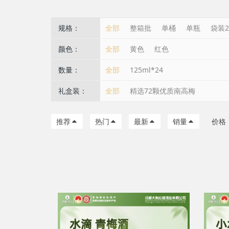
规格：
全部
整箱批
单桶
单瓶
袋装2
颜色：
全部
黄色
红色
数量：
全部
125ml*24
礼盒装：
全部
精选72颗优质南高梅
推荐
热门
最新
销量
价格