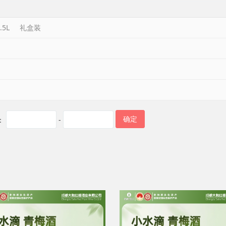
.5L
礼盒装
确定
：
-