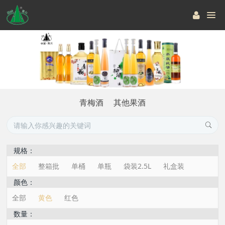
青梅酒
其他果酒
规格：
全部
整箱批
单桶
单瓶
袋装2.5L
礼盒装
颜色：
全部
黄色
红色
数量：