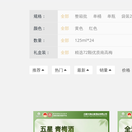
规格：
全部
整箱批
单桶
单瓶
袋装2
颜色：
全部
黄色
红色
数量：
全部
125ml*24
礼盒装：
全部
精选72颗优质南高梅
推荐
热门
最新
销量
价格